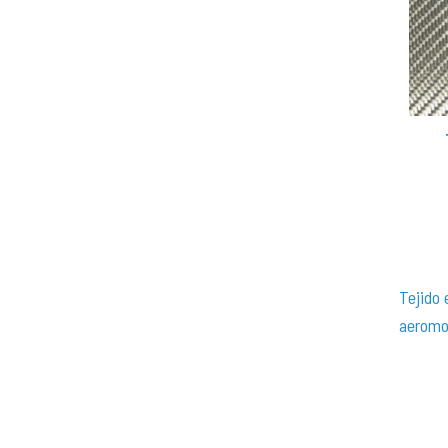
Tejido 
aeromo