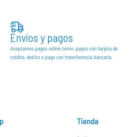
elegir
en
la
página
Envíos y pagos
de
Aceptamos pagos online como: pagos con tarjeta de
producto
crédito, debito o pago con transferencia bancaria.
p
Tienda