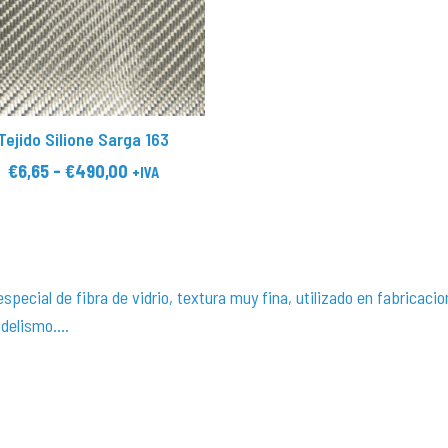
Tejido Silione Sarga 163
Rango
€
6,65
-
€
490,00
+IVA
de
Este
precios:
producto
desde
tiene
€6,65
especial de fibra de vidrio, textura muy fina, utilizado en fabricaci
múltiples
hasta
delismo….
variantes.
€490,00
Las
opciones
se
pueden