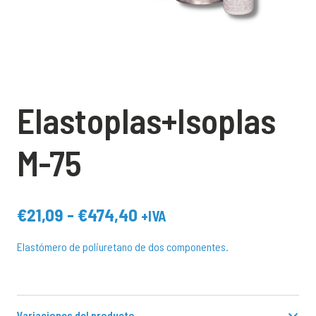
Elastoplas+Isoplas
M-75
Rango
€
21,09
-
€
474,40
+IVA
de
Elastómero de poliuretano de dos componentes.
precios:
desde
€21,09
hasta
Variaciones del producto