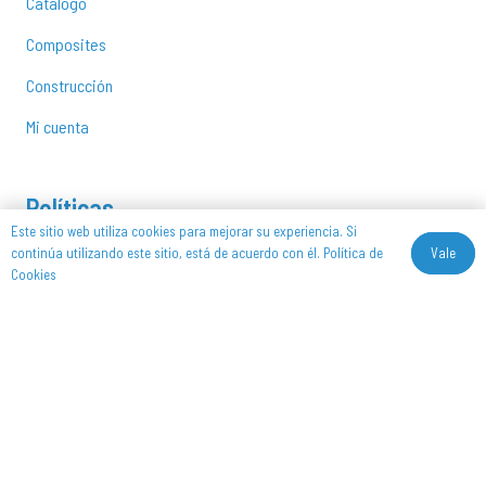
Catálogo
Composites
Construcción
Mi cuenta
Políticas
Este sitio web utiliza cookies para mejorar su experiencia. Si
Aviso Legar
Vale
continúa utilizando este sitio, está de acuerdo con él.
Política de
Cookies
Política de Privacidad
Política de Cookies
Política de devoluciones y reembolsos
Síguenos