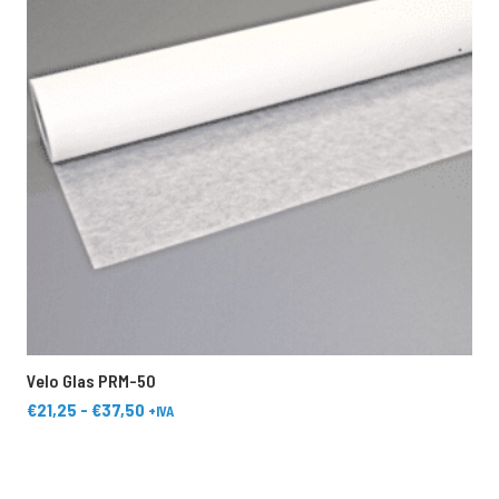
Velo Glas PRM-50
T
Rango
€
21,25
-
€
37,50
+IVA
de
Este
E
precios:
producto
p