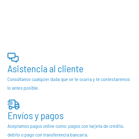
desde
tiene
t
€21,25
múltiples
m
hasta
variantes.
v
€37,50
Las
L
opciones
o
se
s
pueden
p
elegir
e
Asistencia al cliente
en
e
Consúltanos cualquier duda que se te ocurra y te contestaremos
la
la
lo antes posible.
página
p
de
d
producto
p
Envíos y pagos
Aceptamos pagos online como: pagos con tarjeta de crédito,
debito o pago con transferencia bancaria.