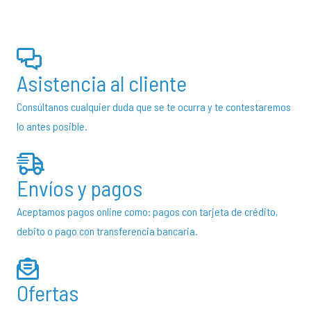
opciones
se
pueden
Asistencia al cliente
elegir
en
Consúltanos cualquier duda que se te ocurra y te contestaremos
la
lo antes posible.
página
de
producto
Envíos y pagos
Aceptamos pagos online como: pagos con tarjeta de crédito,
debito o pago con transferencia bancaria.
Ofertas