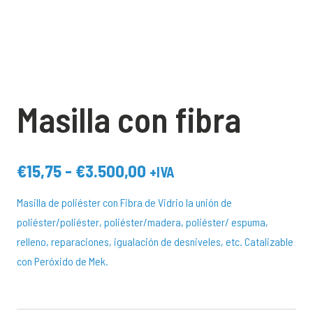
Masilla con fibra
Rango
€
15,75
-
€
3.500,00
+IVA
de
Masilla de poliéster con Fibra de Vidrio la unión de
precios:
poliéster/poliéster, poliéster/madera, poliéster/ espuma,
desde
relleno, reparaciones, igualación de desniveles, etc. Catalizable
€15,75
con Peróxido de Mek.
hasta
€3.500,00