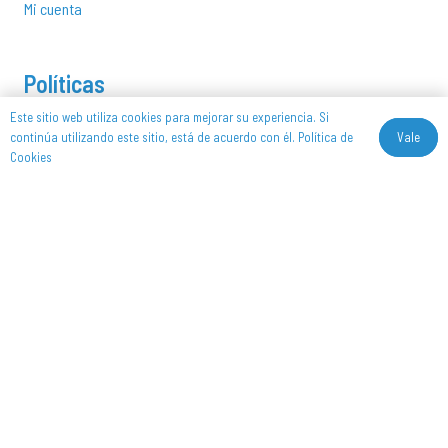
Mi cuenta
Políticas
Este sitio web utiliza cookies para mejorar su experiencia. Si
Aviso Legar
Vale
continúa utilizando este sitio, está de acuerdo con él.
Política de
Cookies
Política de Privacidad
Política de Cookies
Política de devoluciones y reembolsos
Síguenos
©
Copyright
2026
LeyserComposites
– Diseñado, Maquetado y
Programado por
Pulsap