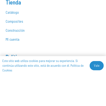
Tienda
Catálogo
Composites
Construcción
Mi cuenta
Políticas
Este sitio web utiliza cookies para mejorar su experiencia. Si
Vale
continúa utilizando este sitio, está de acuerdo con él.
Política de
Aviso Legar
Cookies
Política de Privacidad
Política de Cookies
Política de devoluciones y reembolsos
Síguenos