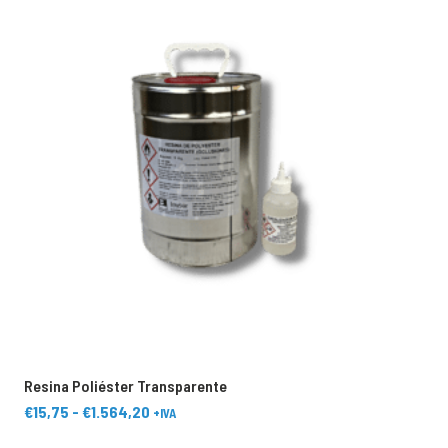
Resina Poliéster Transparente
B
Rango
€
15,75
-
€
1.564,20
+IVA
de
Este