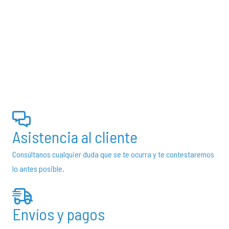
precios:
producto
desde
tiene
€15,75
múltiples
hasta
variantes.
€1.564,20
Las
opciones
se
pueden
elegir
Asistencia al cliente
en
Consúltanos cualquier duda que se te ocurra y te contestaremos
la
lo antes posible.
página
de
producto
Envíos y pagos