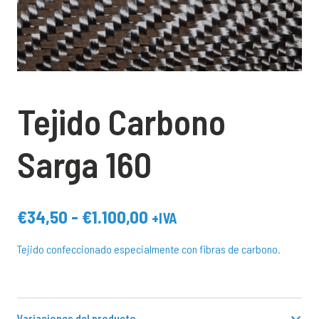
Tejido Carbono
Sarga 160
Rango
€
34,50
-
€
1.100,00
+IVA
de
Tejido confeccionado especialmente con fibras de carbono.
precios:
desde
€34,50
hasta
Variaciones del producto