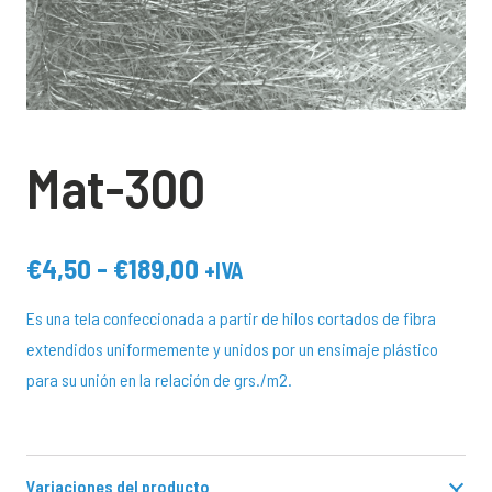
Mat-300
Rango
€
4,50
-
€
189,00
+IVA
de
Es una tela confeccionada a partir de hilos cortados de fibra
precios:
extendidos uniformemente y unidos por un ensimaje plástico
desde
para su unión en la relación de grs./m2.
€4,50
hasta
€189,00
Variaciones del producto