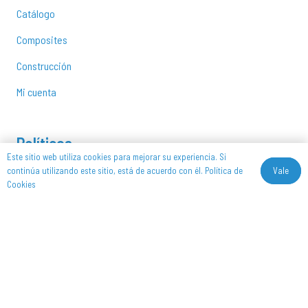
Catálogo
Composites
Construcción
Mi cuenta
Políticas
Este sitio web utiliza cookies para mejorar su experiencia. Si
Vale
continúa utilizando este sitio, está de acuerdo con él.
Política de
Aviso Legar
Cookies
Política de Privacidad
Política de Cookies
Política de devoluciones y reembolsos
Síguenos