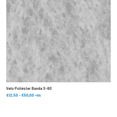
Velo Poliéster Banda S-60
C
Rango
€
12,50
-
€
50,00
+IVA
de
Este
E
precios:
producto
p
desde