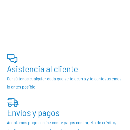
tiene
t
€12,50
múltiples
m
hasta
variantes.
v
€50,00
Las
L
opciones
o
se
s
pueden
p
elegir
e
Asistencia al cliente
en
e
la
la
Consúltanos cualquier duda que se te ocurra y te contestaremos
página
p
lo antes posible.
de
d
producto
p
Envíos y pagos
Aceptamos pagos online como: pagos con tarjeta de crédito,